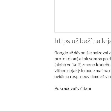
https už beží na kr
Google už dávnejšie avizoval
protokolom)
a tak som sa po d
(alebo veľkej?) zmene konečne
vôbec nejaký to bude mať na 
uvidíme resp. neuvidíme až v n
Pokračovať v čítaní
“Prechod
webu
na
HTTPS/SS