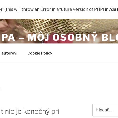
 (this will throw an Error in a future version of PHP) in
/da
PA – MÔJ OSOBNÝ BL
NCE – PROJECT MANAGEMENT – LOVE GOOD FOOD AND
 autorovi
Cookie Policy
6
Hľadať:
ť nie je konečný pri