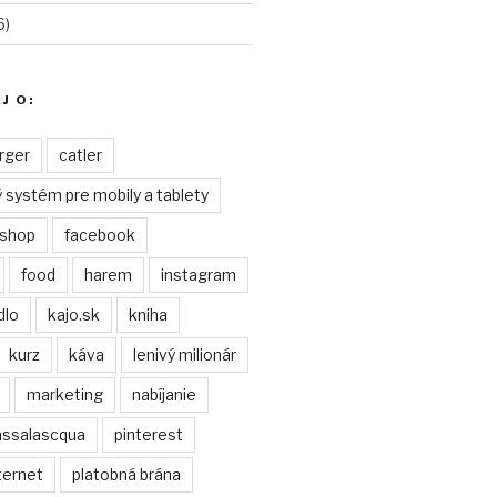
6)
J O:
rger
catler
systém pre mobily a tablety
shop
facebook
food
harem
instagram
dlo
kajo.sk
kniha
kurz
káva
lenivý milionár
marketing
nabíjanie
assalascqua
pinterest
ternet
platobná brána