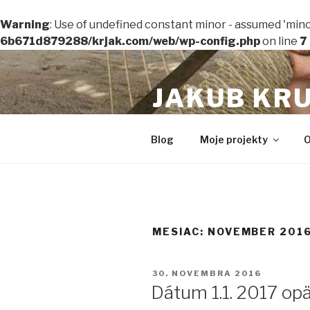
Zistiť viac.
Dobre
Warning
: Use of undefined constant minor - assumed 'minor'
6b671d879288/krjak.com/web/wp-config.php
on line
7
Prejsť
na
JAKUB KRU
obsah
MARKETING – UX PERFORMA
Blog
Moje projekty
O
MESIAC: NOVEMBER 201
PUBLIKOVANÉ
30. NOVEMBRA 2016
Dátum 1.1. 2017 opä