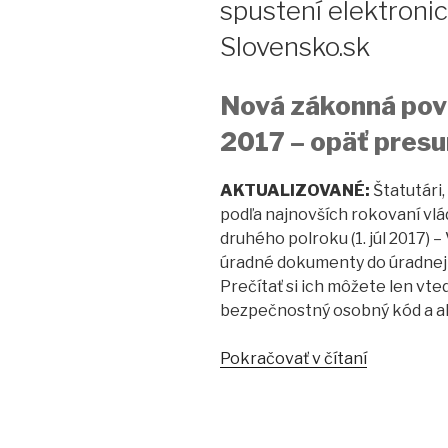
spustení elektroni
Slovensko.sk
Nová zákonná povi
2017 – opäť pres
AKTUALIZOVANÉ:
Štatutári,
podľa najnovších rokovaní vl
druhého polroku (1. júl 2017) 
úradné dokumenty do úradnej 
Prečítať si ich môžete len vt
bezpečnostný osobný kód a a
Pokračovať v čítaní
“Dátum
1.1.
2017
opäť