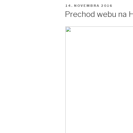
nie
PUBLIKOVANÉ
14. NOVEMBRA 2016
je
Prechod webu na 
konečný
pri
spustení
elektroni
schránok
na
Slovensko