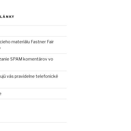
ČLÁNKY
cieho materiálu Fastner Fair
9
anie SPAM komentárov vo
ujú vás pravidelne telefonické
e
)