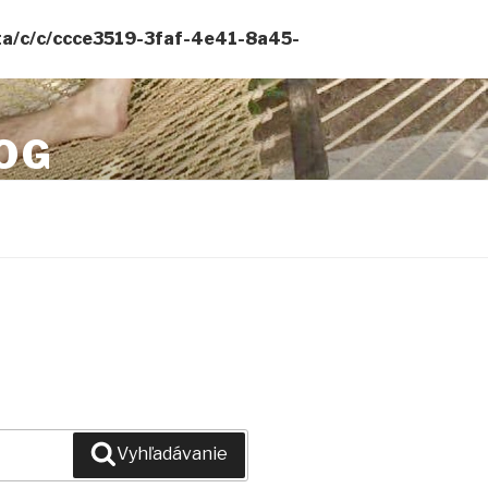
ta/c/c/ccce3519-3faf-4e41-8a45-
OG
 TRAVELLING
Vyhľadávanie