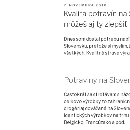
protokol”
PUBLIKOVANÉ
7. NOVEMBRA 2016
Kvalita potravín na
môžeš aj ty zlepšiť
Dnes som dostal potrebu napís
Slovensku, pretože si myslím, 
všetkých. Kvalitná strava výr
Potraviny na Sloven
Častokrát sa stretávam s názor
celkovo výrobky zo zahraničné
drogéria) dovážané na Slovensk
identických výrobkov na trhu
Belgicko, Francúzsko a pod.