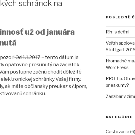
ckých schránok na
POSLEDNÉ 
nnosť už od januára
Rím s deťmi
unutá
Veľtrh spojova
Stuttgart 201
 pozor!
Od 1.1.2017
– tento dátum je
Hromadné maz
ády opätovne presunutý na začiatok
WordPress
– Vám postupne začnú chodiť dôležité
PRO Tip: Otrav
elektronickej schránky Vašej firmy.
prieskumy?
edy, ak máte občiansky preukaz s čipom,
ktivovanú schránku.
Zanzibar v zim
KATEGÓRIE
Cestovanie
(6