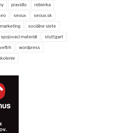
ny
pravidlo
rebierka
seo
seoux
seoux.sk
 marketing
sociálne siete
spojovací materiál
stuttgart
veľtrh
wordpress
školenie