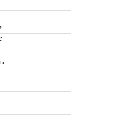
6
6
16