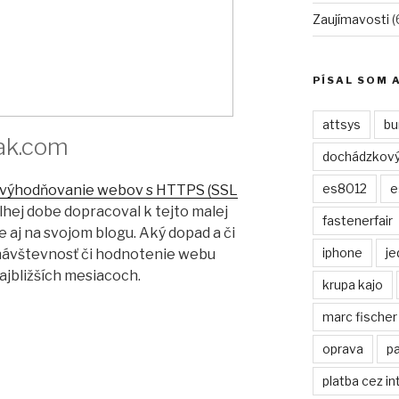
Zaujímavosti
(
PÍSAL SOM A
attsys
bu
jak.com
dochádzkový 
es8012
e
 zvýhodňovanie webov s HTTPS (SSL
lhej dobe dopracoval k tejto malej
fastenerfair
 aj na svojom blogu. Aký dopad a či
iphone
je
návštevnosť či hodnotenie webu
ajbližších mesiacoch.
krupa kajo
marc fischer
oprava
p
platba cez in
L