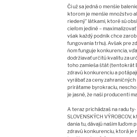
Či už sa jedná o menšie balen
ktorom je menšie množstvo akt
riedený” látkami, ktoré sú obs
cieľom jediné – maximalizovať z
však každý podnik chce zarobi
fungovania trhu). Avšak pre zd
ňom funguje konkurencia, vďa
dodržiavať určitú kvalitu za u
toho zamieša štát (tentokrát B
zdravú konkurenciu a potápaj
vyrábať za ceny zahraničných
prirátame byrokraciu, nescho
je jasné, že naši producenti 
A teraz prichádzaš na radu ty-
SLOVENSKÝCH VÝROBCOV, ktorí
dania tu, dávajú našim ľuďom 
zdravú konkurenciu, ktorá je