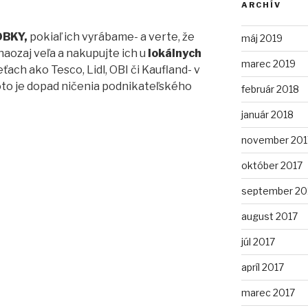
ARCHÍV
BKY,
pokiaľ ich vyrábame- a verte, že
máj 2019
aozaj veľa a nakupujte ich u
lokálnych
marec 2019
ťach ako Tesco, Lidl, OBI či Kaufland- v
toto je dopad ničenia podnikateľského
február 2018
január 2018
november 201
október 2017
september 20
august 2017
júl 2017
apríl 2017
marec 2017