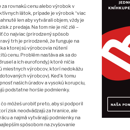
ie za rovnakú cenu alebo výrobok v
ívnych látok, prípade je výrobok “viac
iahnuté len aby vytvárali objem, vždy je
isk z predaja. Na tom nie je nič zlé –
ť čo najviac (prirodzený spôsob
ravý trh je prirodzené, že funguje na
ka ktorej sú výrobcovia nútení
rčitú cenu. Problém nastáva ak sa do
rusel a ich eurofondy,) ktoré ničia
ú miestnych výrobcov, ktorí nedokážu
 dotovaných výrobcov). Keď k tomu
pnosť našich úradov a vysokú korupciu,
majú podstatne horšie podmienky.
 čo môžeš urobiť preto, aby si podporil
 zisk neodvádzajú za hranice, ale
prácu a najmä vytvárajú podmienky na
 najlepším spôsobom na zvyšovanie