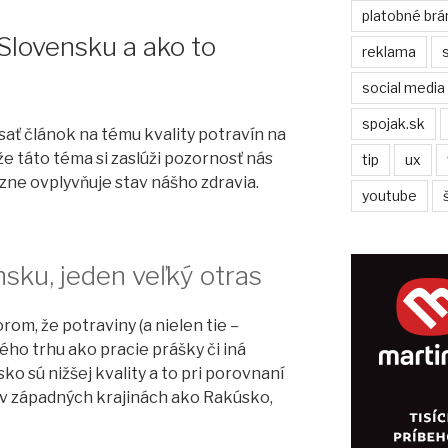
platobné brá
 Slovensku a ako to
reklama
social media
spojak.sk
ať článok na tému kvality potravín na
že táto téma si zaslúži pozornosť nás
tip
ux
azne ovplyvňuje stav nášho zdravia.
youtube
sku, jeden veľký otras
om, že potraviny (a nielen tie –
ho trhu ako pracie prášky či iná
o sú nižšej kvality a to pri porovnaní
 v západných krajinách ako Rakúsko,