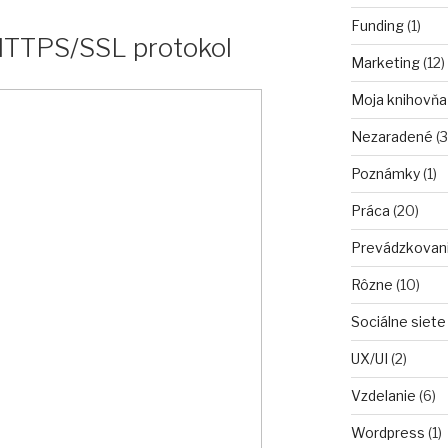
Funding
(1)
HTTPS/SSL protokol
Marketing
(12)
Moja knihovňa
ckých
Nezaradené
(3
Poznámky
(1)
.sk”
Práca
(20)
Prevádzkovan
Rôzne
(10)
Sociálne siete
UX/UI
(2)
Vzdelanie
(6)
Wordpress
(1)