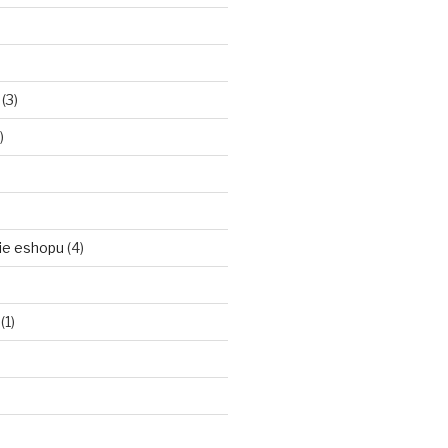
(3)
)
ie eshopu
(4)
(1)