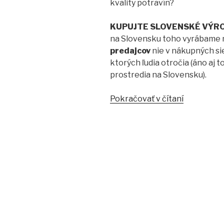
kvality potravín?
KUPUJTE SLOVENSKÉ VÝRO
na Slovensku toho vyrábame n
predajcov
nie v nákupných sie
ktorých ľudia otročia (áno aj 
prostredia na Slovensku).
Pokračovať v čítaní
“Kvalita
potravín
na
Slovensku
a
ako
to
môžeš
aj
ty
zlepšiť”