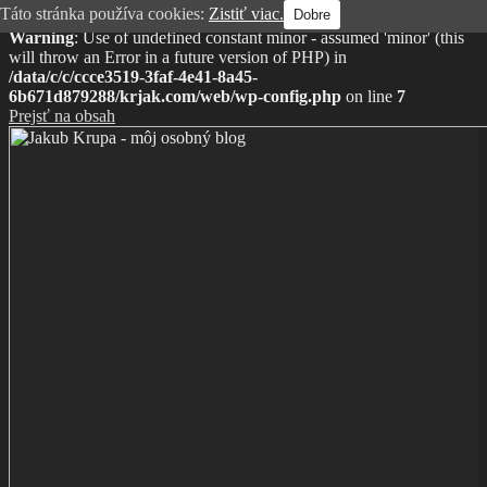
Táto stránka používa cookies:
Zistiť viac.
Dobre
Warning
: Use of undefined constant minor - assumed 'minor' (this
will throw an Error in a future version of PHP) in
/data/c/c/ccce3519-3faf-4e41-8a45-
6b671d879288/krjak.com/web/wp-config.php
on line
7
Prejsť na obsah