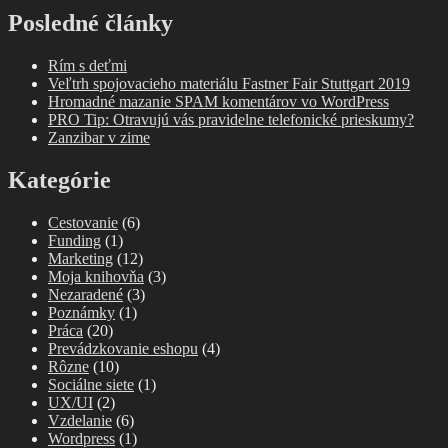
Posledné články
Rím s deťmi
Veľtrh spojovacieho materiálu Fastner Fair Stuttgart 2019
Hromadné mazanie SPAM komentárov vo WordPress
PRO Tip: Otravujú vás pravidelne telefonické prieskumy?
Zanzibar v zime
Kategórie
Cestovanie
(6)
Funding
(1)
Marketing
(12)
Moja knihovňa
(3)
Nezaradené
(3)
Poznámky
(1)
Práca
(20)
Prevádzkovanie eshopu
(4)
Rôzne
(10)
Sociálne siete
(1)
UX/UI
(2)
Vzdelanie
(6)
Wordpress
(1)