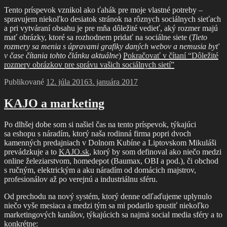
Tento príspevok vznikol ako ťahák pre moje vlastné potreby –
spravujem niekoľko desiatok stránok na rôznych sociálnych sieťach
a pri vytváraní obsahu je pre mňa dôležité vedieť, aký rozmer majú
mať obrázky, ktoré sa rozhodnem pridať na sociálne siete (
Tieto
rozmery sa menia s úpravami grafiky daných webov a nemusia byť
v čase čítania tohto článku aktuálne
)
Pokračovať v čítaní
“Dôležité
rozmery obrázkov pre správu vašich sociálnych sietí”
Publikované
12. júla 2016
3. januára 2017
KAJO a marketing
Po dlhšej dobe som si našiel čas na tento príspevok, týkajúci
sa eshopu s náradím, ktorý naša rodinná firma popri dvoch
kamenných predajniach v Dolnom Kubíne a Liptovskom Mikuláši
prevádzkuje a to
KAJO.sk
, ktorý by som definoval ako niečo medzi
online železiarstvom, homedepot (Baumax, OBI a pod.), či obchod
s ručným, elektrickým a aku náradím od domácich majstrov,
profesionálov až po verejnú a industriálnu sféru.
Od prechodu na nový systém, ktorý denne odľaďujeme uplynulo
niečo vyše mesiaca a medzi tým sa mi podarilo spustiť niekoľko
marketingových kanálov, týkajúcich sa najmä social media sféry a to
konkrétne: