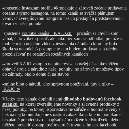
-spustenie Instagram profilu
#krupakajo
a zároveň začatie pridávania
obsahu s týmto hastagom, na tomto kanáli sa zväčša plánujem
venovať zverejňovaniu fotografií našich predajní a predstavovaniu
tovaru v našej ponuke
-spustenie
youtube kanála – KAJO.sk
– priznám sa chvíľu som
váhal, či to vôbec spustiť, ale nakoniec som sa odhodlal, pretože v
mobile mám nejedno video z testovania náradia o ktoré by bola
škoda sa nepodeliť- postupne to tam budem pridávať a následne
prezdieľavať na ostatných sociálnych kanáloch
-zároveň
KAJO vstúpilo na pinterest
– na našej nástenke môžete
objaviť stroje a náradie z našej ponuky, no zároveň množstvo tipov
do záhrady, okolo domu či na stavbe
-online blog o náradí, jeho správnom používaní, tipy a triky –
KAJO.tv
Všetky tieto kanále doplnili nami
dlhodobo budovanú
facebook
stránku
na ktorej zverejňujeme novinky a zľavnené produkty z
našej ponuky, na ktorej usporiadavame súťaže o hodnotné ceny a
tiež na nej komunikujeme s našimi zákazníkmi, kde im ponúkame
bezplatné poradenstvo – napísať nám môžete kedykoľvek, alebo si
môžete preveriť dostupnosť tovaru či rovno si ho cez facebook