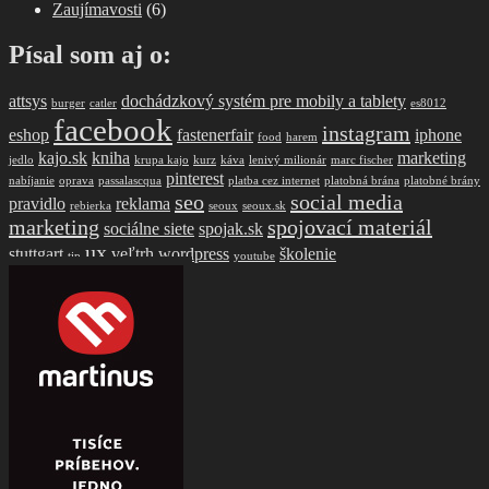
Zaujímavosti
(6)
Písal som aj o:
attsys
dochádzkový systém pre mobily a tablety
burger
catler
es8012
facebook
instagram
eshop
fastenerfair
iphone
food
harem
kajo.sk
kniha
marketing
jedlo
krupa kajo
kurz
káva
lenivý milionár
marc fischer
pinterest
nabíjanie
oprava
passalascqua
platba cez internet
platobná brána
platobné brány
seo
social media
pravidlo
reklama
rebierka
seoux
seoux.sk
marketing
spojovací materiál
sociálne siete
spojak.sk
ux
stuttgart
veľtrh
wordpress
školenie
tip
youtube