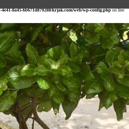
faf-4e41-8a45-6b671d879288/krjak.com/web/wp-config.php
on line