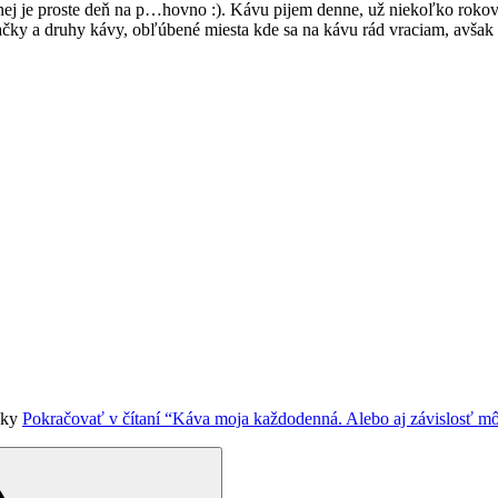
nej je proste deň na p…hovno :). Kávu pijem denne, už niekoľko rokov,
čky a druhy kávy, obľúbené miesta kde sa na kávu rád vraciam, avšak
ízky
Pokračovať v čítaní
“Káva moja každodenná. Alebo aj závislosť mô