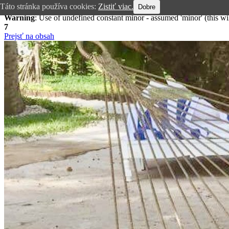
Táto stránka používa cookies:
Zistiť viac.
Dobre
Warning
: Use of undefined constant minor - assumed 'minor' (this wi
7
Prejsť na obsah