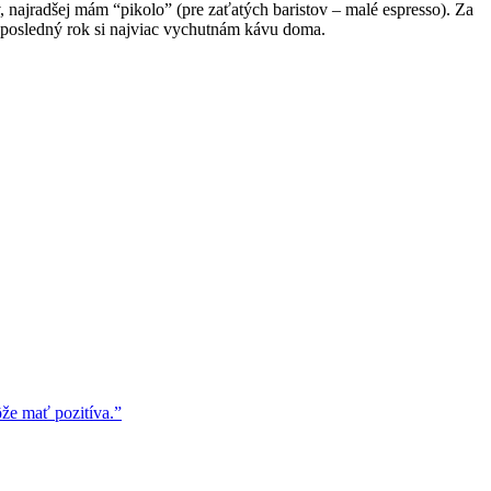
 najradšej mám “pikolo” (pre zaťatých baristov – malé espresso). Za
 posledný rok si najviac vychutnám kávu doma.
že mať pozitíva.”