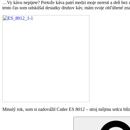
…Vy kávu nepijete? Pretože káva patrí medzi moje neresti a deň bez 
tento čas som odskúšal desiatky druhov káv, mám svoje obľúbené zna
Minulý rok, som si zadovážil Catler ES 8012 – stroj môjmu srdcu bl