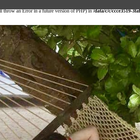
ll throw an Error in a future version of PHP) in
/data/c/c/ccce3519-3