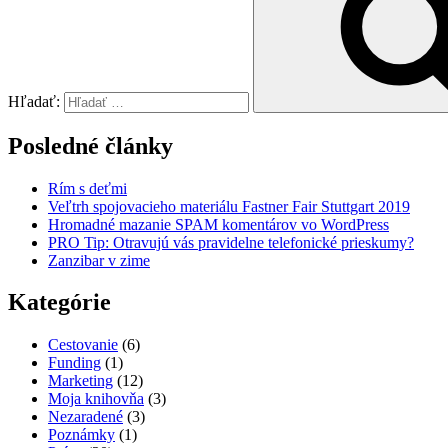
Hľadať:
Posledné články
Rím s deťmi
Veľtrh spojovacieho materiálu Fastner Fair Stuttgart 2019
Hromadné mazanie SPAM komentárov vo WordPress
PRO Tip: Otravujú vás pravidelne telefonické prieskumy?
Zanzibar v zime
Kategórie
Cestovanie
(6)
Funding
(1)
Marketing
(12)
Moja knihovňa
(3)
Nezaradené
(3)
Poznámky
(1)