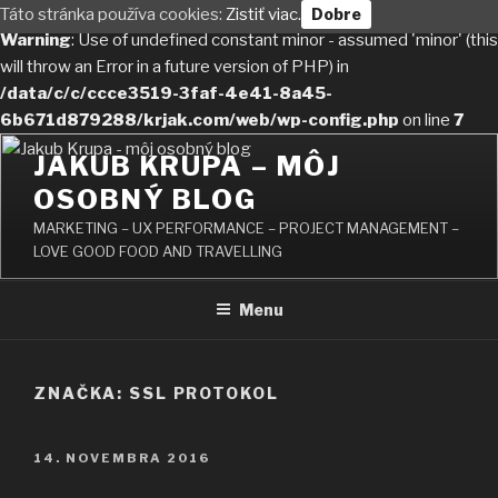
Táto stránka používa cookies:
Zistiť viac.
Dobre
Warning
: Use of undefined constant minor - assumed 'minor' (this
will throw an Error in a future version of PHP) in
/data/c/c/ccce3519-3faf-4e41-8a45-
6b671d879288/krjak.com/web/wp-config.php
on line
7
Prejsť
JAKUB KRUPA – MÔJ
na
OSOBNÝ BLOG
obsah
MARKETING – UX PERFORMANCE – PROJECT MANAGEMENT –
LOVE GOOD FOOD AND TRAVELLING
Menu
ZNAČKA: SSL PROTOKOL
PUBLIKOVANÉ
14. NOVEMBRA 2016