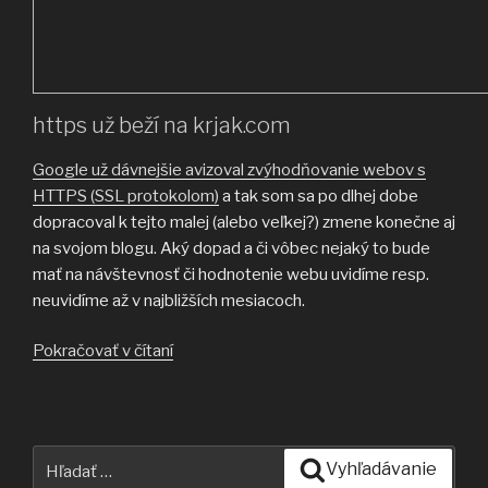
https už beží na krjak.com
Google už dávnejšie avizoval zvýhodňovanie webov s
HTTPS (SSL protokolom)
a tak som sa po dlhej dobe
dopracoval k tejto malej (alebo veľkej?) zmene konečne aj
na svojom blogu. Aký dopad a či vôbec nejaký to bude
mať na návštevnosť či hodnotenie webu uvidíme resp.
neuvidíme až v najbližších mesiacoch.
Pokračovať v čítaní
“Prechod
webu
na
HTTPS/SSL
protokol”
Hľadať:
Vyhľadávanie