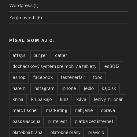
Wordpress
(1)
Zaujímavosti
(6)
PÍSAL SOM AJ O:
attsys
burger
catler
dochádzkový systém pre mobily a tablety
es8012
eshop
facebook
fastenerfair
food
harem
instagram
iphone
jedlo
kajo.sk
kniha
krupa kajo
kurz
káva
lenivý milionár
marc fischer
marketing
nabíjanie
oprava
passalascqua
pinterest
platba cez internet
platobná brána
platobné brány
pravidlo