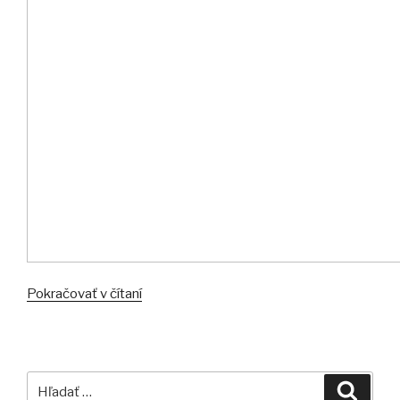
Pokračovať v čítaní
“Kickstarter.com
–
fungujúci
crowdfunding
(kolektívne
Hľadať:
Vyhľa