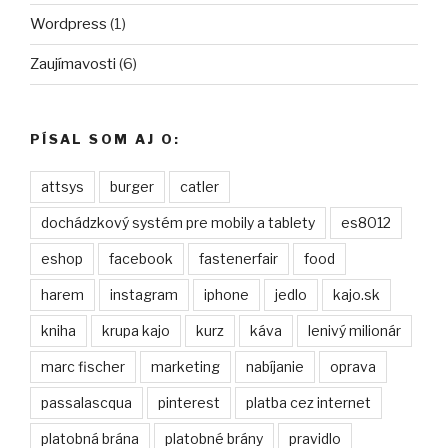
Wordpress
(1)
Zaujímavosti
(6)
PÍSAL SOM AJ O:
attsys
burger
catler
dochádzkový systém pre mobily a tablety
es8012
eshop
facebook
fastenerfair
food
harem
instagram
iphone
jedlo
kajo.sk
kniha
krupa kajo
kurz
káva
lenivý milionár
marc fischer
marketing
nabíjanie
oprava
passalascqua
pinterest
platba cez internet
platobná brána
platobné brány
pravidlo