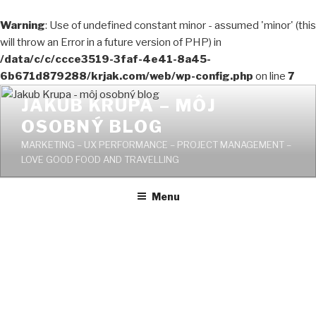
Zistiť viac.
Dobre
Warning
: Use of undefined constant minor - assumed 'minor' (this
will throw an Error in a future version of PHP) in
/data/c/c/ccce3519-3faf-4e41-8a45-
6b671d879288/krjak.com/web/wp-config.php
on line
7
Prejsť
JAKUB KRUPA – MÔJ
na
OSOBNÝ BLOG
obsah
MARKETING – UX PERFORMANCE – PROJECT MANAGEMENT –
LOVE GOOD FOOD AND TRAVELLING
Menu