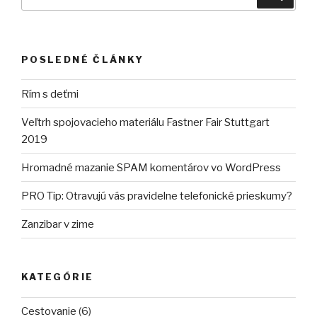
financovanie)”
POSLEDNÉ ČLÁNKY
Rím s deťmi
Veľtrh spojovacieho materiálu Fastner Fair Stuttgart
2019
Hromadné mazanie SPAM komentárov vo WordPress
PRO Tip: Otravujú vás pravidelne telefonické prieskumy?
Zanzibar v zime
KATEGÓRIE
Cestovanie
(6)